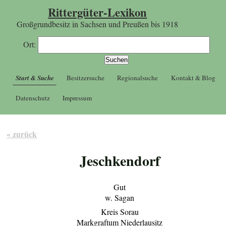
Rittergüter-Lexikon
Großgrundbesitz in Sachsen und Preußen bis 1918
Ort:
Start & Suche
Besitzersuche
Regionalsuche
Kontakt & Blog
Datenschutz
Impressum
« zurück
Jeschkendorf
Gut
w. Sagan
Kreis Sorau
Markgraftum Niederlausitz