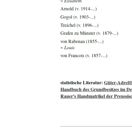
~ Elisabeth
Arnold (v. 1914-...)
Gogol (v. 1903-...)
Treichel (v. 1896-...)
Grafen zu Münster (v. 1879-...)
von Rabenau (1855-...)
~ Louis
von Francois (v. 1857-...)
statistische Literatur:
Güter-Adreßb
Handbuch des Grundbesitzes im De
Rauer's Handmatrikel der Preussisc