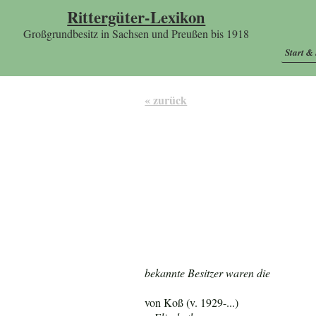
Rittergüter-Lexikon
Großgrundbesitz in Sachsen und Preußen bis 1918
Start &
« zurück
bekannte Besitzer waren die
von Koß (v. 1929-...)