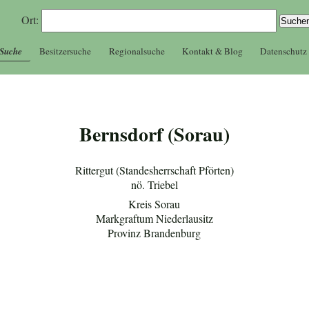
Ort:
 Suche
Besitzersuche
Regionalsuche
Kontakt & Blog
Datenschutz
Bernsdorf (Sorau)
Rittergut (Standesherrschaft Pförten)
nö. Triebel
Kreis Sorau
Markgraftum Niederlausitz
Provinz Brandenburg