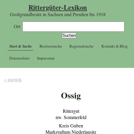
Rittergüter-Lexikon
Großgrundbesitz in Sachsen und Preußen bis 1918
Ort:
Start & Suche
Besitzersuche
Regionalsuche
Kontakt & Blog
Datenschutz
Impressum
« zurück
Ossig
Rittergut
nw. Sommerfeld
Kreis Guben
Markgraftum Niederlausitz