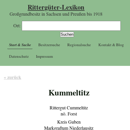
Rittergüter-Lexikon
Großgrundbesitz in Sachsen und Preußen bis 1918
Ort:
Start & Suche
Besitzersuche
Regionalsuche
Kontakt & Blog
Datenschutz
Impressum
« zurück
Kummeltitz
Rittergut Cummeltitz
nö. Forst
Kreis Guben
Markgraftum Niederlausitz