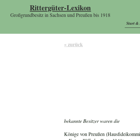
Rittergüter-Lexikon
Großgrundbesitz in Sachsen und Preußen bis 1918
Start &
« zurück
bekannte Besitzer waren die
Könige von Preußen (Hausfideikommis