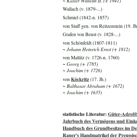
~ Kaiser Wilhelm II. (+ 1941)
Wallach (v. 1879-...)
Schmiel (1842-n. 1857)
von Staff gen. von Reitzenstein (19. Jh
Grafen von Beust (v. 1828-...)
von Schönfeldt (1807-1811)
~ Johann Heinrich Ernst (+ 1812)
von Maltitz (v. 1726-n. 1760)
~ Georg (+ 1785)
~ Joachim (+ 1726)
Köckritz
von
(17. Jh.)
~ Balthasar Abraham (+ 1672)
~ Joachim (+ 1635)
statistische Literatur:
Güter-Adreßb
Jahrbuch des Vermögens und Einko
Handbuch des Grundbesitzes im De
Rauer's Handmatrikel der Preussisc