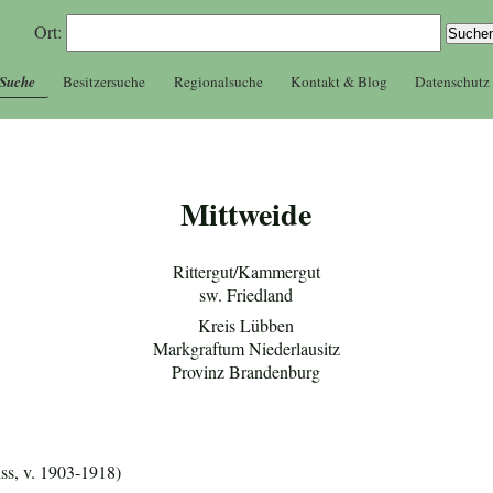
Ort:
 Suche
Besitzersuche
Regionalsuche
Kontakt & Blog
Datenschutz
Mittweide
Rittergut/Kammergut
sw. Friedland
Kreis Lübben
Markgraftum Niederlausitz
Provinz Brandenburg
s, v. 1903-1918)