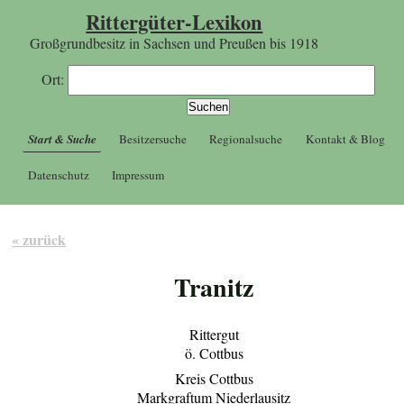
Rittergüter-Lexikon
Großgrundbesitz in Sachsen und Preußen bis 1918
Ort:
Start & Suche
Besitzersuche
Regionalsuche
Kontakt & Blog
Datenschutz
Impressum
« zurück
Tranitz
Rittergut
ö. Cottbus
Kreis Cottbus
Markgraftum Niederlausitz