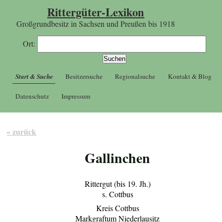
Rittergüter-Lexikon
Großgrundbesitz in Sachsen und Preußen bis 1918
Ort:
Start & Suche
Besitzersuche
Regionalsuche
Kontakt & Blog
Datenschutz
Impressum
« zurück
Gallinchen
Rittergut (bis 19. Jh.)
s. Cottbus
Kreis Cottbus
Markgraftum Niederlausitz