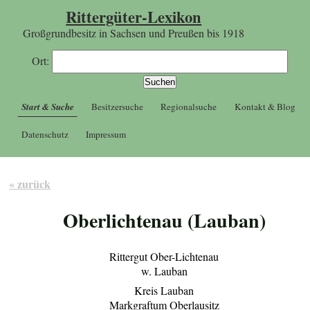
Rittergüter-Lexikon
Großgrundbesitz in Sachsen und Preußen bis 1918
Ort:
Start & Suche
Besitzersuche
Regionalsuche
Kontakt & Blog
Datenschutz
Impressum
« zurück
Oberlichtenau (Lauban)
Rittergut Ober-Lichtenau
w. Lauban
Kreis Lauban
Markgraftum Oberlausitz