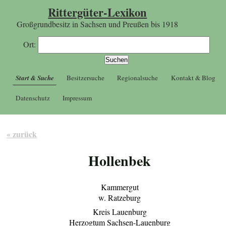
Rittergüter-Lexikon
Großgrundbesitz in Sachsen und Preußen bis 1918
Ort:
Start & Suche
Besitzersuche
Regionalsuche
Kontakt & Blog
Datenschutz
Impressum
« zurück
Hollenbek
Kammergut
w. Ratzeburg
Kreis Lauenburg
Herzogtum Sachsen-Lauenburg