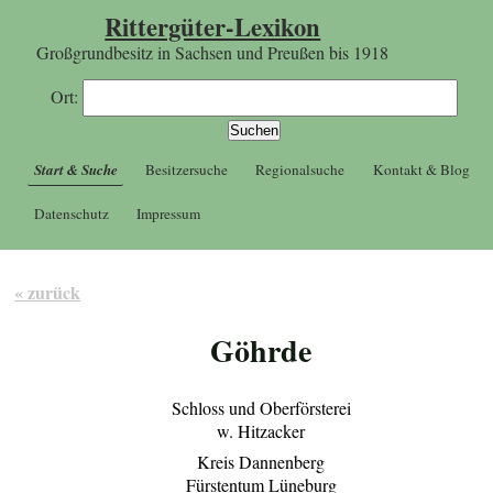
Rittergüter-Lexikon
Großgrundbesitz in Sachsen und Preußen bis 1918
Ort:
Start & Suche
Besitzersuche
Regionalsuche
Kontakt & Blog
Datenschutz
Impressum
« zurück
Göhrde
Schloss und Oberförsterei
w. Hitzacker
Kreis Dannenberg
Fürstentum Lüneburg