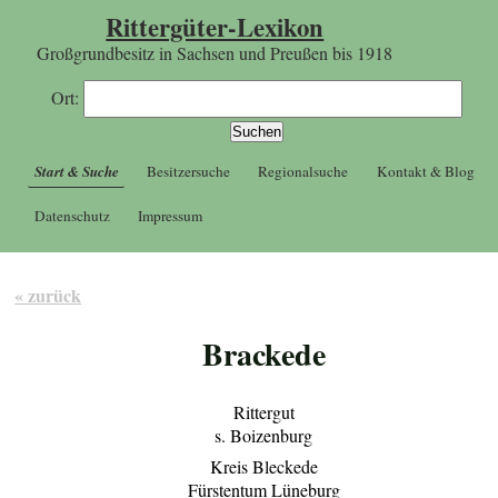
Rittergüter-Lexikon
Großgrundbesitz in Sachsen und Preußen bis 1918
Ort:
Start & Suche
Besitzersuche
Regionalsuche
Kontakt & Blog
Datenschutz
Impressum
« zurück
Brackede
Rittergut
s. Boizenburg
Kreis Bleckede
Fürstentum Lüneburg