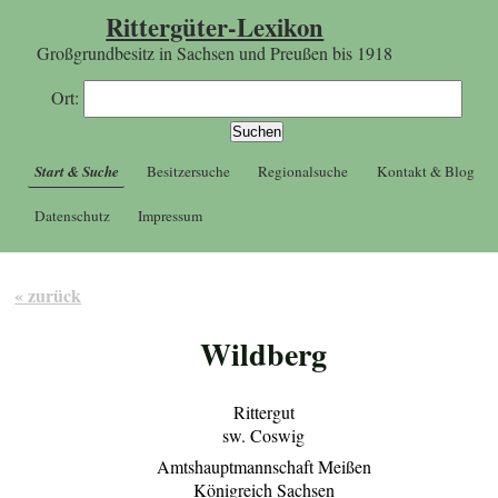
Rittergüter-Lexikon
Großgrundbesitz in Sachsen und Preußen bis 1918
Ort:
Start & Suche
Besitzersuche
Regionalsuche
Kontakt & Blog
Datenschutz
Impressum
« zurück
Wildberg
Rittergut
sw. Coswig
Amtshauptmannschaft Meißen
Königreich Sachsen