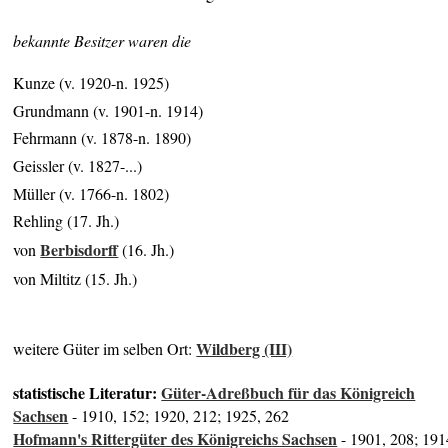
bekannte Besitzer waren die
Kunze (v. 1920-n. 1925)
Grundmann (v. 1901-n. 1914)
Fehrmann (v. 1878-n. 1890)
Geissler (v. 1827-...)
Müller (v. 1766-n. 1802)
Rehling (17. Jh.)
Berbisdorff
von
(16. Jh.)
von Miltitz (15. Jh.)
Wildberg (III)
weitere Güter im selben Ort:
statistische Literatur:
Güter-Adreßbuch für das Königreich
Sachsen
- 1910, 152; 1920, 212; 1925, 262
Hofmann's Rittergüter des Königreichs Sachsen
- 1901, 208; 191