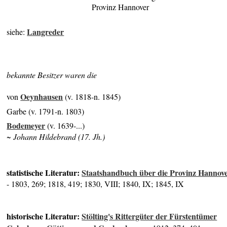
Provinz Hannover
Langreder
siehe:
bekannte Besitzer waren die
Oeynhausen
von
(v. 1818-n. 1845)
Garbe (v. 1791-n. 1803)
Bodemeyer
(v. 1639-...)
~ Johann Hildebrand (17. Jh.)
statistische Literatur:
Staatshandbuch über die Provinz Hannov
- 1803, 269; 1818, 419; 1830, VIII; 1840, IX; 1845, IX
historische Literatur:
Stölting's Rittergüter der Fürstentümer