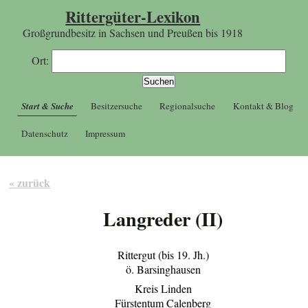
Rittergüter-Lexikon
Großgrundbesitz in Sachsen und Preußen bis 1918
Ort:
Start & Suche
Besitzersuche
Regionalsuche
Kontakt & Blog
Datenschutz
Impressum
« zurück
Langreder (II)
Rittergut (bis 19. Jh.)
ö. Barsinghausen
Kreis Linden
Fürstentum Calenberg