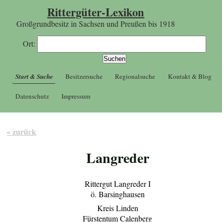
Rittergüter-Lexikon
Großgrundbesitz in Sachsen und Preußen bis 1918
Ort:
Start & Suche
Besitzersuche
Regionalsuche
Kontakt & Blog
Datenschutz
Impressum
« zurück
Langreder
Rittergut Langreder I
ö. Barsinghausen
Kreis Linden
Fürstentum Calenberg