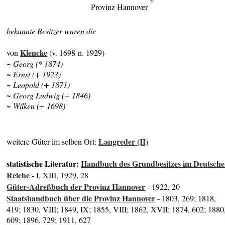
Provinz Hannover
bekannte Besitzer waren die
Klencke
von
(v. 1698-n. 1929)
~ Georg (* 1874)
~ Ernst (+ 1923)
~ Leopold (+ 1871)
~ Georg Ludwig (+ 1846)
~ Wilken (+ 1698)
Langreder (II)
weitere Güter im selben Ort:
statistische Literatur:
Handbuch des Grundbesitzes im Deutsch
Reiche
- I, XIII, 1929, 28
Güter-Adreßbuch der Provinz Hannover
- 1922, 20
Staatshandbuch über die Provinz Hannover
- 1803, 269; 1818,
419; 1830, VIII; 1849, IX; 1855, VIII; 1862, XVII; 1874, 602; 1880
609; 1896, 729; 1911, 627