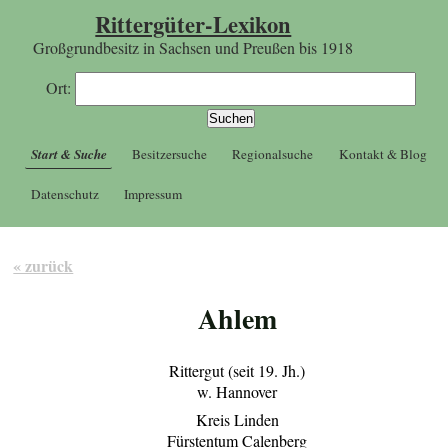
Rittergüter-Lexikon
Großgrundbesitz in Sachsen und Preußen bis 1918
Ort:
Start & Suche
Besitzersuche
Regionalsuche
Kontakt & Blog
Datenschutz
Impressum
« zurück
Ahlem
Rittergut (seit 19. Jh.)
w. Hannover
Kreis Linden
Fürstentum Calenberg