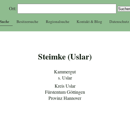
Ort:
 Suche
Besitzersuche
Regionalsuche
Kontakt & Blog
Datenschutz
Steimke (Uslar)
Kammergut
s. Uslar
Kreis Uslar
Fürstentum Göttingen
Provinz Hannover