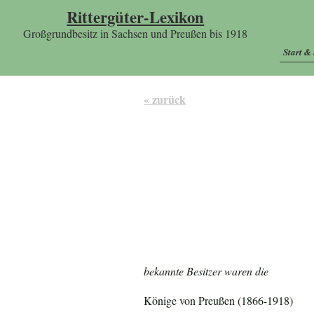
Rittergüter-Lexikon
Großgrundbesitz in Sachsen und Preußen bis 1918
Start &
« zurück
bekannte Besitzer waren die
Könige von Preußen (1866-1918)