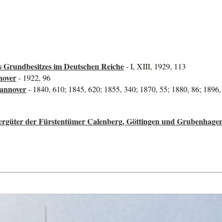
 Grundbesitzes im Deutschen Reiche
- I, XIII, 1929, 113
nover
- 1922, 96
Hannover
- 1840, 610; 1845, 620; 1855, 340; 1870, 55; 1880, 86; 1896,
ttergüter der Fürstentümer Calenberg, Göttingen und Grubenhage