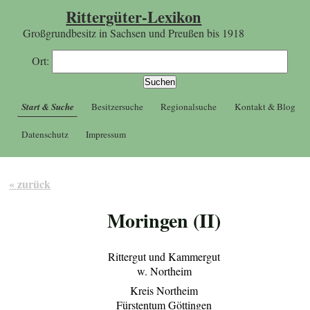
Rittergüter-Lexikon
Großgrundbesitz in Sachsen und Preußen bis 1918
Ort:
Start & Suche
Besitzersuche
Regionalsuche
Kontakt & Blog
Datenschutz
Impressum
« zurück
Moringen (II)
Rittergut und Kammergut
w. Northeim
Kreis Northeim
Fürstentum Göttingen