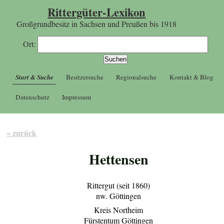
Rittergüter-Lexikon
Großgrundbesitz in Sachsen und Preußen bis 1918
Ort:
Start & Suche
Besitzersuche
Regionalsuche
Kontakt & Blog
Datenschutz
Impressum
« zurück
Hettensen
Rittergut (seit 1860)
nw. Göttingen
Kreis Northeim
Fürstentum Göttingen