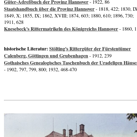
Güter-Adreßbuch der Provinz Hannover
- 1922, 86
Staatshandbuch über die Provinz Hannover
- 1818, 422; 1830, I
1849, X; 1855, IX; 1862, XVIII; 1874, 603; 1880, 610; 1896, 730;
1911, 628
Knesebeck's Rittermatrikeln des Königreichs Hannover
- 1860, 
historische Literatur:
Stölting's Rittergüter der Fürstentümer
Calenberg, Göttingen und Grubenhagen
- 1912, 239
Gothaisches Genealogisches Taschenbuch der Uradeligen Häuse
- 1902, 797, 799, 800; 1932, 468-470