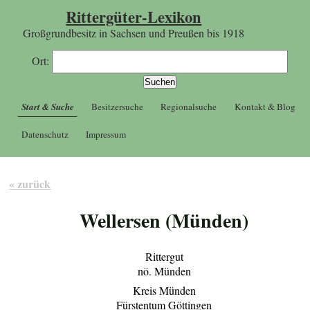
Rittergüter-Lexikon
Großgrundbesitz in Sachsen und Preußen bis 1918
Ort:
Start & Suche
Besitzersuche
Regionalsuche
Kontakt & Blog
Datenschutz
Impressum
« zurück
Wellersen (Münden)
Rittergut
nö. Münden
Kreis Münden
Fürstentum Göttingen