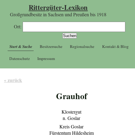
Rittergüter-Lexikon
Großgrundbesitz in Sachsen und Preußen bis 1918
Ort:
Start & Suche
Besitzersuche
Regionalsuche
Kontakt & Blog
Datenschutz
Impressum
« zurück
Grauhof
Klostergut
n. Goslar
Kreis Goslar
Fürstentum Hildesheim