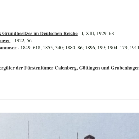
 Grundbesitzes im Deutschen Reiche
- I, XIII, 1929, 68
nover
- 1922, 56
Hannover
- 1849, 618; 1855, 340; 1880, 86; 1896, 199; 1904, 179; 191
ttergüter der Fürstentümer Calenberg, Göttingen und Grubenhage