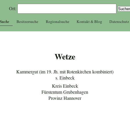
Ort:
 Suche
Besitzersuche
Regionalsuche
Kontakt & Blog
Datenschutz
Wetze
Kammergut (im 19. Jh. mit Rotenkirchen kombiniert)
s. Einbeck
Kreis Einbeck
Fürstentum Grubenhagen
Provinz Hannover