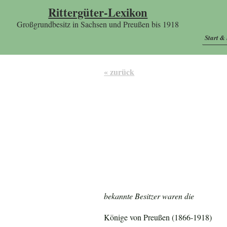
Rittergüter-Lexikon
Großgrundbesitz in Sachsen und Preußen bis 1918
Start &
« zurück
bekannte Besitzer waren die
Könige von Preußen (1866-1918)