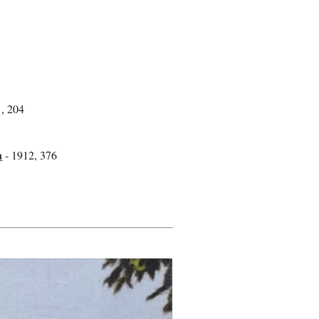
1, 204
n
- 1912, 376