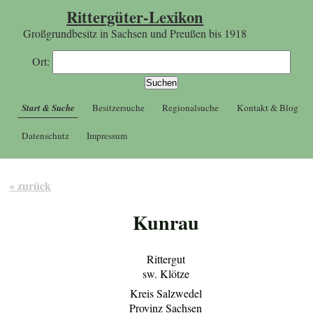
Rittergüter-Lexikon
Großgrundbesitz in Sachsen und Preußen bis 1918
Ort:
Start & Suche
Besitzersuche
Regionalsuche
Kontakt & Blog
Datenschutz
Impressum
« zurück
Kunrau
Rittergut
sw. Klötze
Kreis Salzwedel
Provinz Sachsen