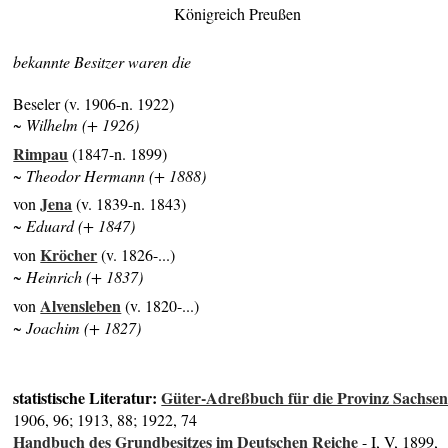
Königreich Preußen
bekannte Besitzer waren die
Beseler (v. 1906-n. 1922)
~ Wilhelm (+ 1926)
Rimpau
(1847-n. 1899)
~ Theodor Hermann (+ 1888)
Jena
von
(v. 1839-n. 1843)
~ Eduard (+ 1847)
Kröcher
von
(v. 1826-...)
~ Heinrich (+ 1837)
Alvensleben
von
(v. 1820-...)
~ Joachim (+ 1827)
statistische Literatur:
Güter-Adreßbuch für die Provinz Sachse
1906, 96; 1913, 88; 1922, 74
Handbuch des Grundbesitzes im Deutschen Reiche
- I, V, 1899,