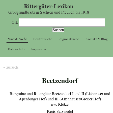
Rittergüter-Lexikon
Großgrundbesitz in Sachsen und Preußen bis 1918
Ort:
Start & Suche
Besitzersuche
Regionalsuche
Kontakt & Blog
Datenschutz
Impressum
« zurück
Beetzendorf
Burgruine und Rittergüter Beetzendorf I und II (Lieberoser und
Apenburger Hof) und III (Altenhäuser/Großer Hof)
nw. Klötze
Kreis Salzwedel