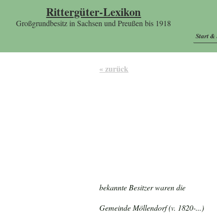
Rittergüter-Lexikon
Großgrundbesitz in Sachsen und Preußen bis 1918
Start &
« zurück
bekannte Besitzer waren die
Gemeinde Möllendorf (v. 1820-...)