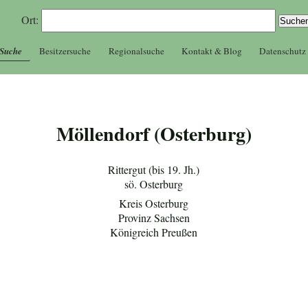
Ort:
 Suche
Besitzersuche
Regionalsuche
Kontakt & Blog
Datenschutz
Möllendorf (Osterburg)
Rittergut (bis 19. Jh.)
sö. Osterburg
Kreis Osterburg
Provinz Sachsen
Königreich Preußen