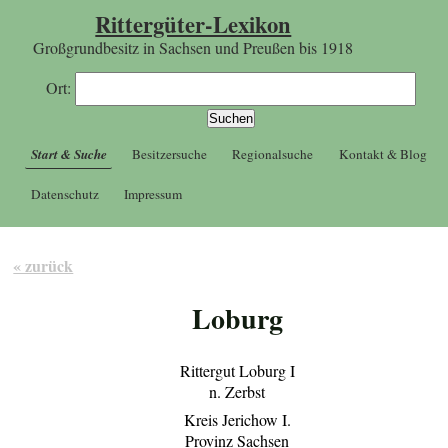
Rittergüter-Lexikon
Großgrundbesitz in Sachsen und Preußen bis 1918
Ort:
Start & Suche
Besitzersuche
Regionalsuche
Kontakt & Blog
Datenschutz
Impressum
« zurück
Loburg
Rittergut Loburg I
n. Zerbst
Kreis Jerichow I.
Provinz Sachsen