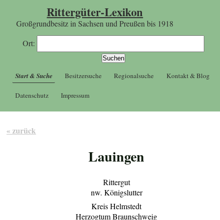
Rittergüter-Lexikon
Großgrundbesitz in Sachsen und Preußen bis 1918
Ort:
Start & Suche
Besitzersuche
Regionalsuche
Kontakt & Blog
Datenschutz
Impressum
« zurück
Lauingen
Rittergut
nw. Königslutter
Kreis Helmstedt
Herzogtum Braunschweig