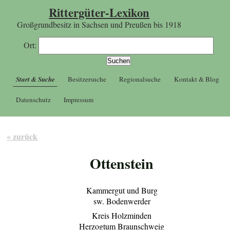
Rittergüter-Lexikon
Großgrundbesitz in Sachsen und Preußen bis 1918
Ort:
Start & Suche
Besitzersuche
Regionalsuche
Kontakt & Blog
Datenschutz
Impressum
« zurück
Ottenstein
Kammergut und Burg
sw. Bodenwerder
Kreis Holzminden
Herzogtum Braunschweig