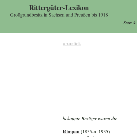
Rittergüter-Lexikon
Großgrundbesitz in Sachsen und Preußen bis 1918
Start &
« zurück
bekannte Besitzer waren die
Rimpau
(1855-n. 1935)