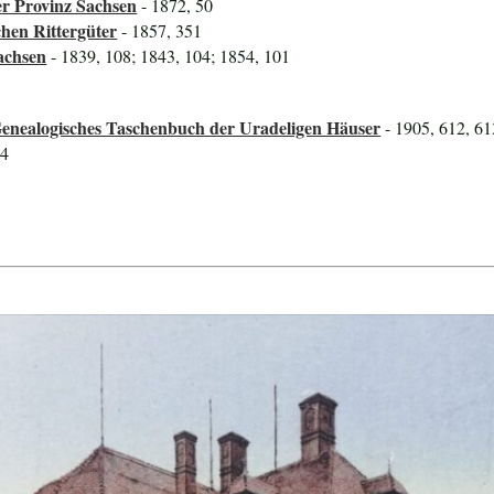
er Provinz Sachsen
- 1872, 50
hen Rittergüter
- 1857, 351
achsen
- 1839, 108; 1843, 104; 1854, 101
Genealogisches Taschenbuch der Uradeligen Häuser
- 1905, 612, 61
44