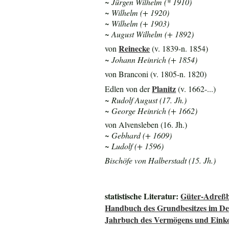
~ Jürgen Wilhelm (* 1910)
~ Wilhelm (+ 1920)
~ Wilhelm (+ 1903)
~ August Wilhelm (+ 1892)
Reinecke
von
(v. 1839-n. 1854)
~ Johann Heinrich (+ 1854)
von Branconi (v. 1805-n. 1820)
Planitz
Edlen von der
(v. 1662-...)
~ Rudolf August (17. Jh.)
~ George Heinrich (+ 1662)
von Alvensleben (16. Jh.)
~ Gebhard (+ 1609)
~ Ludolf (+ 1596)
Bischöfe von Halberstadt (15. Jh.)
statistische Literatur:
Güter-Adreßb
Handbuch des Grundbesitzes im De
Jahrbuch des Vermögens und Einko