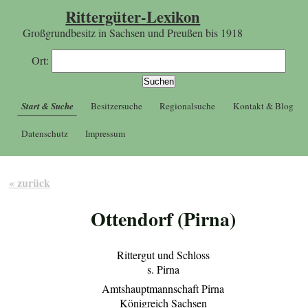
Rittergüter-Lexikon
Großgrundbesitz in Sachsen und Preußen bis 1918
Ort:
Start & Suche
Besitzersuche
Regionalsuche
Kontakt & Blog
Datenschutz
Impressum
« zurück
Ottendorf (Pirna)
Rittergut und Schloss
s. Pirna
Amtshauptmannschaft Pirna
Königreich Sachsen