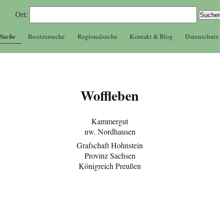
Ort:
 Suche
Besitzersuche
Regionalsuche
Kontakt & Blog
Datenschutz
Woffleben
Kammergut
nw. Nordhausen
Grafschaft Hohnstein
Provinz Sachsen
Königreich Preußen