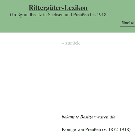
Rittergüter-Lexikon
Großgrundbesitz in Sachsen und Preußen bis 1918
Start &
« zurück
bekannte Besitzer waren die
Könige von Preußen (v. 1872-1918)