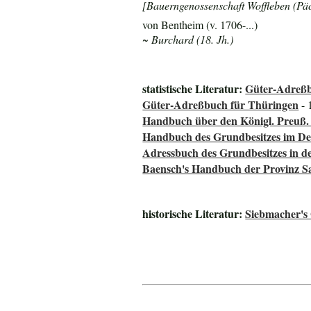
[Bauerngenossenschaft Woffleben (Päc
von Bentheim (v. 1706-...)
~ Burchard (18. Jh.)
statistische Literatur:
Güter-Adreßb
Güter-Adreßbuch für Thüringen
- 
Handbuch über den Königl. Preuß.
Handbuch des Grundbesitzes im De
Adressbuch des Grundbesitzes in d
Baensch's Handbuch der Provinz S
historische Literatur:
Siebmacher's