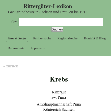
Rittergüter-Lexikon
Großgrundbesitz in Sachsen und Preußen bis 1918
Ort:
Start & Suche
Besitzersuche
Regionalsuche
Kontakt & Blog
Datenschutz
Impressum
« zurück
Krebs
Rittergut
sw. Pirna
Amtshauptmannschaft Pirna
Königreich Sachsen