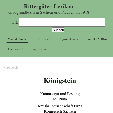
Rittergüter-Lexikon
Großgrundbesitz in Sachsen und Preußen bis 1918
Ort:
Start & Suche
Besitzersuche
Regionalsuche
Kontakt & Blog
Datenschutz
Impressum
« zurück
Königstein
Kammergut und Festung
sö. Pirna
Amtshauptmannschaft Pirna
Königreich Sachsen