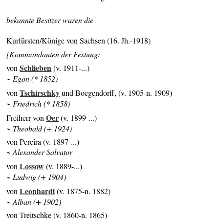
bekannte Besitzer waren die
Kurfürsten/Könige von Sachsen (16. Jh.-1918)
[Kommandanten der Festung:
Schlieben
von
(v. 1911-...)
~ Egon (* 1852)
Tschirschky
von
und Boegendorff, (v. 1905-n. 1909)
~ Friedrich (* 1858)
Oer
Freiherr von
(v. 1899-...)
~ Theobald (+ 1924)
von Pereira (v. 1897-...)
~ Alexander Salvator
Lossow
von
(v. 1889-...)
~ Ludwig (+ 1904)
Leonhardi
von
(v. 1875-n. 1882)
~ Alban (+ 1902)
von Treitschke (v. 1860-n. 1865)