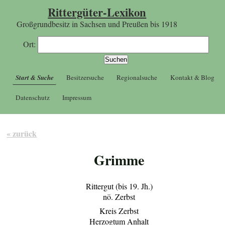
Rittergüter-Lexikon
Großgrundbesitz in Sachsen und Preußen bis 1918
Ort:
Start & Suche
Besitzersuche
Regionalsuche
Kontakt & Blog
Datenschutz
Impressum
« zurück
Grimme
Rittergut (bis 19. Jh.)
nö. Zerbst
Kreis Zerbst
Herzogtum Anhalt