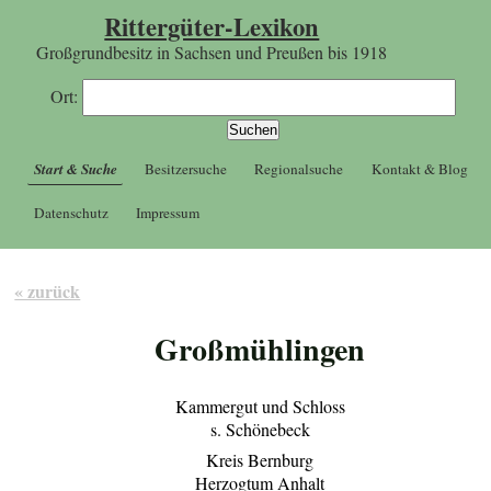
Rittergüter-Lexikon
Großgrundbesitz in Sachsen und Preußen bis 1918
Ort:
Start & Suche
Besitzersuche
Regionalsuche
Kontakt & Blog
Datenschutz
Impressum
« zurück
Großmühlingen
Kammergut und Schloss
s. Schönebeck
Kreis Bernburg
Herzogtum Anhalt