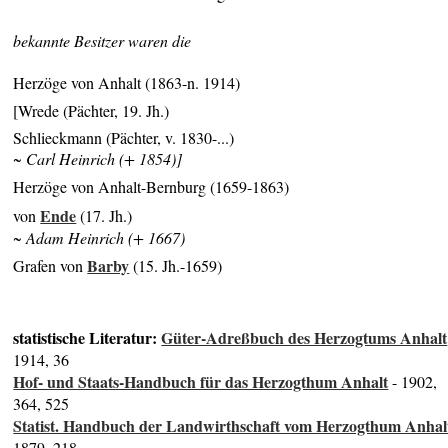
bekannte Besitzer waren die
Herzöge von Anhalt (1863-n. 1914)
[Wrede (Pächter, 19. Jh.)
Schlieckmann (Pächter, v. 1830-...)
~ Carl Heinrich (+ 1854)]
Herzöge von Anhalt-Bernburg (1659-1863)
Ende
von
(17. Jh.)
~ Adam Heinrich (+ 1667)
Barby
Grafen von
(15. Jh.-1659)
statistische Literatur:
Güter-Adreßbuch des Herzogtums Anhalt
1914, 36
Hof- und Staats-Handbuch für das Herzogthum Anhalt
- 1902,
364, 525
Statist. Handbuch der Landwirthschaft vom Herzogthum Anhal
1879, 218