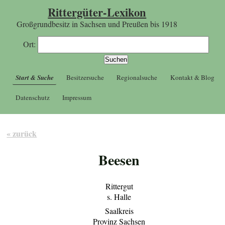
Rittergüter-Lexikon
Großgrundbesitz in Sachsen und Preußen bis 1918
Ort:
Start & Suche
Besitzersuche
Regionalsuche
Kontakt & Blog
Datenschutz
Impressum
« zurück
Beesen
Rittergut
s. Halle
Saalkreis
Provinz Sachsen