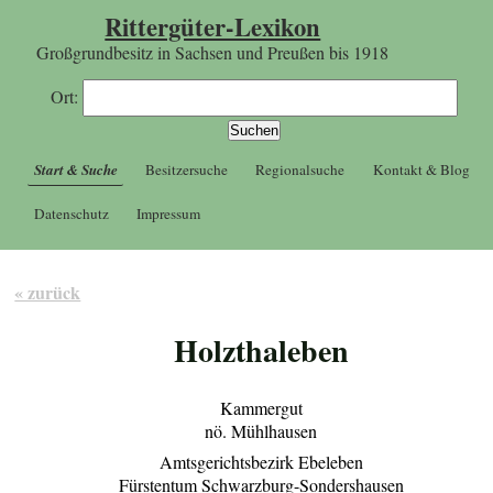
Rittergüter-Lexikon
Großgrundbesitz in Sachsen und Preußen bis 1918
Ort:
Start & Suche
Besitzersuche
Regionalsuche
Kontakt & Blog
Datenschutz
Impressum
« zurück
Holzthaleben
Kammergut
nö. Mühlhausen
Amtsgerichtsbezirk Ebeleben
Fürstentum Schwarzburg-Sondershausen