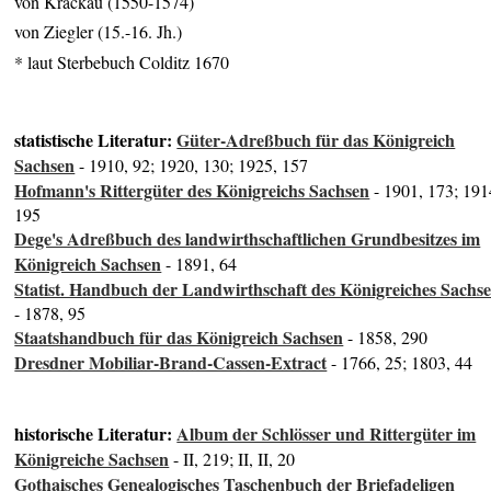
von Krackau (1550-1574)
von Ziegler (15.-16. Jh.)
* laut Sterbebuch Colditz 1670
statistische Literatur:
Güter-Adreßbuch für das Königreich
Sachsen
- 1910, 92; 1920, 130; 1925, 157
Hofmann's Rittergüter des Königreichs Sachsen
- 1901, 173; 191
195
Dege's Adreßbuch des landwirthschaftlichen Grundbesitzes im
Königreich Sachsen
- 1891, 64
Statist. Handbuch der Landwirthschaft des Königreiches Sachs
- 1878, 95
Staatshandbuch für das Königreich Sachsen
- 1858, 290
Dresdner Mobiliar-Brand-Cassen-Extract
- 1766, 25; 1803, 44
historische Literatur:
Album der Schlösser und Rittergüter im
Königreiche Sachsen
- II, 219; II, II, 20
Gothaisches Genealogisches Taschenbuch der Briefadeligen