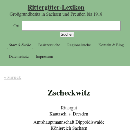
Rittergüter-Lexikon
Großgrundbesitz in Sachsen und Preußen bis 1918
Ort:
Start & Suche
Besitzersuche
Regionalsuche
Kontakt & Blog
Datenschutz
Impressum
« zurück
Zscheckwitz
Rittergut
Kautzsch, s. Dresden
Amtshauptmannschaft Dippoldiswalde
Königreich Sachsen