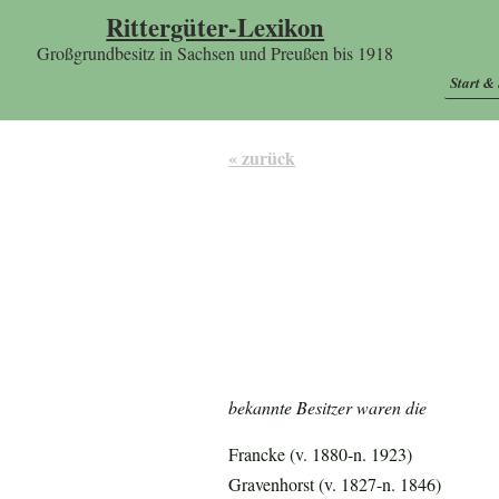
Rittergüter-Lexikon
Großgrundbesitz in Sachsen und Preußen bis 1918
Start &
« zurück
bekannte Besitzer waren die
Francke (v. 1880-n. 1923)
Gravenhorst (v. 1827-n. 1846)