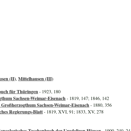
usen (II)
Mittelhausen (III)
,
uch für Thüringen
- 1923, 180
ogthum Sachsen-Weimar-Eisenach
- 1819, 147; 1846, 142
das Großherzogthum Sachsen-Weimar-Eisenach
- 1880, 356
ches Regierungs-Blatt
- 1819, XVI, 91; 1833, XV, 278
Genealogisches Taschenbuch der Uradeligen Häuser
- 1900, 240, 24