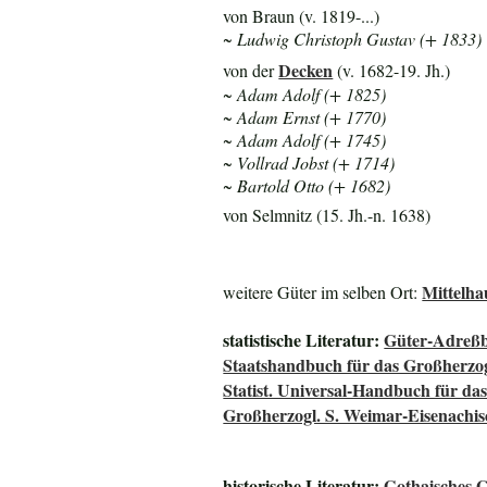
von Braun (v. 1819-...)
~ Ludwig Christoph Gustav (+ 1833)
Decken
von der
(v. 1682-19. Jh.)
~ Adam Adolf (+ 1825)
~ Adam Ernst (+ 1770)
~ Adam Adolf (+ 1745)
~ Vollrad Jobst (+ 1714)
~ Bartold Otto (+ 1682)
von Selmnitz (15. Jh.-n. 1638)
Mittelha
weitere Güter im selben Ort:
statistische Literatur:
Güter-Adreßb
Staatshandbuch für das Großherz
Statist. Universal-Handbuch für 
Großherzogl. S. Weimar-Eisenachis
historische Literatur:
Gothaisches 