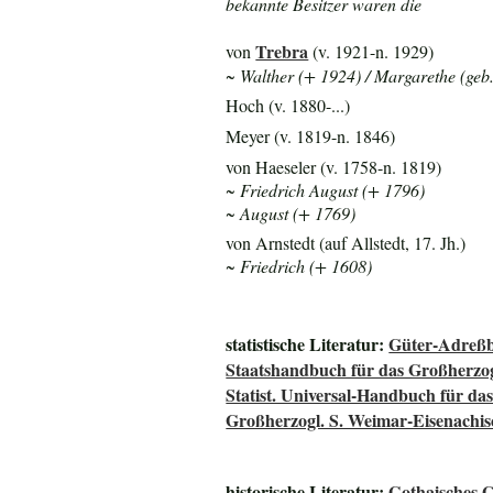
bekannte Besitzer waren die
Trebra
von
(v. 1921-n. 1929)
~ Walther (+ 1924) / Margarethe (geb
Hoch (v. 1880-...)
Meyer (v. 1819-n. 1846)
von Haeseler (v. 1758-n. 1819)
~ Friedrich August (+ 1796)
~ August (+ 1769)
von Arnstedt (auf Allstedt, 17. Jh.)
~ Friedrich (+ 1608)
statistische Literatur:
Güter-Adreßb
Staatshandbuch für das Großherz
Statist. Universal-Handbuch für 
Großherzogl. S. Weimar-Eisenachis
historische Literatur:
Gothaisches 