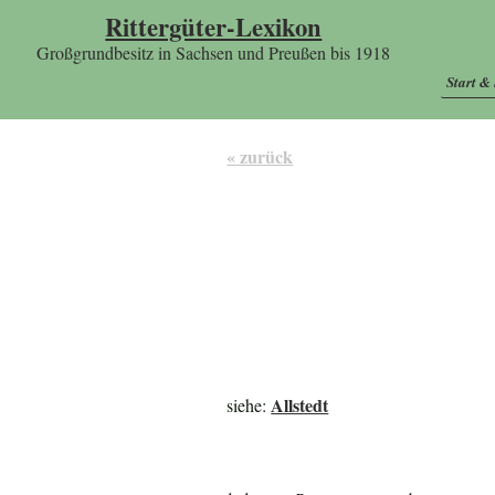
Rittergüter-Lexikon
Großgrundbesitz in Sachsen und Preußen bis 1918
Start &
« zurück
Allstedt
siehe: