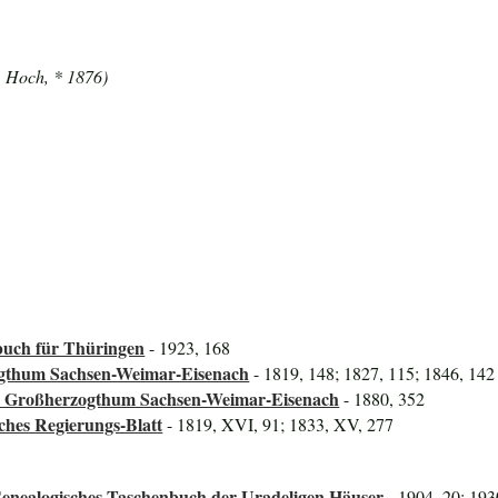
. Hoch, * 1876)
uch für Thüringen
- 1923, 168
ogthum Sachsen-Weimar-Eisenach
- 1819, 148; 1827, 115; 1846, 142
das Großherzogthum Sachsen-Weimar-Eisenach
- 1880, 352
ches Regierungs-Blatt
- 1819, XVI, 91; 1833, XV, 277
Genealogisches Taschenbuch der Uradeligen Häuser
- 1904, 20; 193