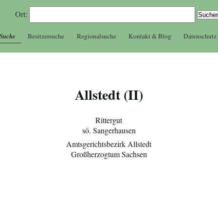
Ort:
 Suche
Besitzersuche
Regionalsuche
Kontakt & Blog
Datenschutz
Allstedt (II)
Rittergut
sö. Sangerhausen
Amtsgerichtsbezirk Allstedt
Großherzogtum Sachsen