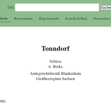
Ort:
 Suche
Besitzersuche
Regionalsuche
Kontakt & Blog
Datenschutz
Tonndorf
Schloss
w. Berka
Amtsgerichtsbezirk Blankenhain
Großherzogtum Sachsen
900)