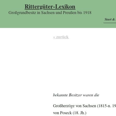
Rittergüter-Lexikon
Großgrundbesitz in Sachsen und Preußen bis 1918
Start &
« zurück
bekannte Besitzer waren die
Großherzöge von Sachsen (1815-n. 1
von Poseck (18. Jh.)