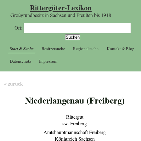
Rittergüter-Lexikon
Großgrundbesitz in Sachsen und Preußen bis 1918
Ort:
Start & Suche
Besitzersuche
Regionalsuche
Kontakt & Blog
Datenschutz
Impressum
« zurück
Niederlangenau (Freiberg)
Rittergut
sw. Freiberg
Amtshauptmannschaft Freiberg
Königreich Sachsen