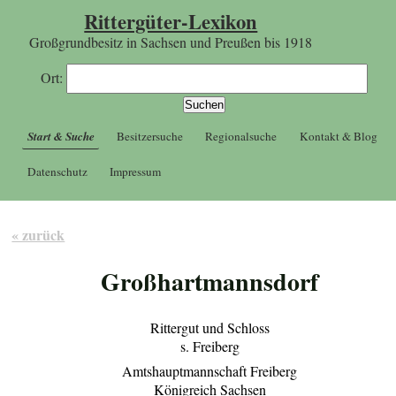
Rittergüter-Lexikon
Großgrundbesitz in Sachsen und Preußen bis 1918
Ort:
Start & Suche
Besitzersuche
Regionalsuche
Kontakt & Blog
Datenschutz
Impressum
« zurück
Großhartmannsdorf
Rittergut und Schloss
s. Freiberg
Amtshauptmannschaft Freiberg
Königreich Sachsen