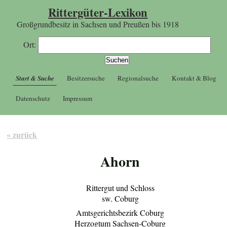
Rittergüter-Lexikon
Großgrundbesitz in Sachsen und Preußen bis 1918
Ort:
Start & Suche
Besitzersuche
Regionalsuche
Kontakt & Blog
Datenschutz
Impressum
« zurück
Ahorn
Rittergut und Schloss
sw. Coburg
Amtsgerichtsbezirk Coburg
Herzogtum Sachsen-Coburg