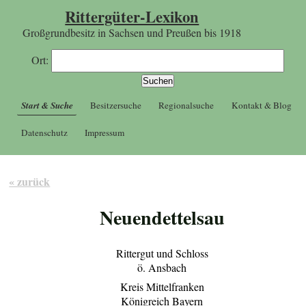
Rittergüter-Lexikon
Großgrundbesitz in Sachsen und Preußen bis 1918
Ort:
Start & Suche
Besitzersuche
Regionalsuche
Kontakt & Blog
Datenschutz
Impressum
« zurück
Neuendettelsau
Rittergut und Schloss
ö. Ansbach
Kreis Mittelfranken
Königreich Bayern