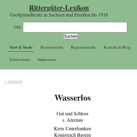
Rittergüter-Lexikon
Großgrundbesitz in Sachsen und Preußen bis 1918
Ort:
Start & Suche
Besitzersuche
Regionalsuche
Kontakt & Blog
Datenschutz
Impressum
« zurück
Wasserlos
Gut und Schloss
s. Alzenau
Kreis Unterfranken
Königreich Bayern