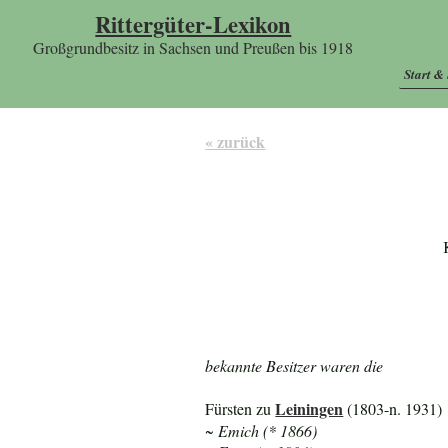
Rittergüter-Lexikon
Großgrundbesitz in Sachsen und Preußen bis 1918
Start &
« zurück
bekannte Besitzer waren die
Leiningen
Fürsten zu
(1803-n. 1931)
~ Emich (* 1866)