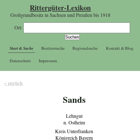
Rittergüter-Lexikon
Großgrundbesitz in Sachsen und Preußen bis 1918
Ort:
Start & Suche
Besitzersuche
Regionalsuche
Kontakt & Blog
Datenschutz
Impressum
« zurück
Sands
Lehngut
n. Ostheim
Kreis Unterfranken
Königreich Bayern