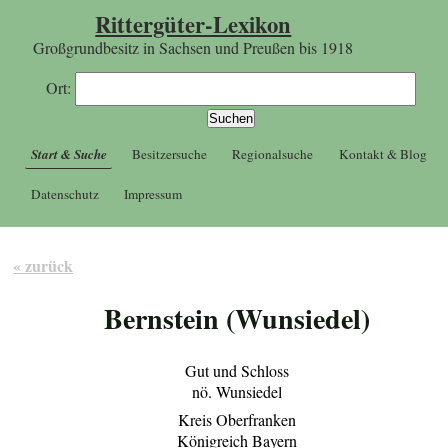
Rittergüter-Lexikon
Großgrundbesitz in Sachsen und Preußen bis 1918
Ort:
Start & Suche
Besitzersuche
Regionalsuche
Kontakt & Blog
Datenschutz
Impressum
« zurück
Bernstein (Wunsiedel)
Gut und Schloss
nö. Wunsiedel
Kreis Oberfranken
Königreich Bayern