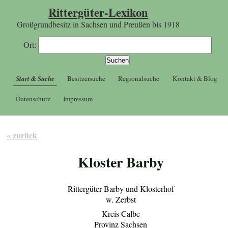
Rittergüter-Lexikon
Großgrundbesitz in Sachsen und Preußen bis 1918
Ort:
Start & Suche
Besitzersuche
Regionalsuche
Kontakt & Blog
Datenschutz
Impressum
« zurück
Kloster Barby
Rittergüter Barby und Klosterhof
w. Zerbst
Kreis Calbe
Provinz Sachsen