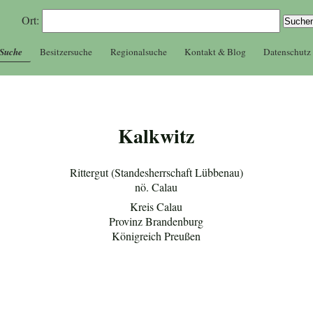
Ort:
 Suche
Besitzersuche
Regionalsuche
Kontakt & Blog
Datenschutz
Kalkwitz
Rittergut (Standesherrschaft Lübbenau)
nö. Calau
Kreis Calau
Provinz Brandenburg
Königreich Preußen